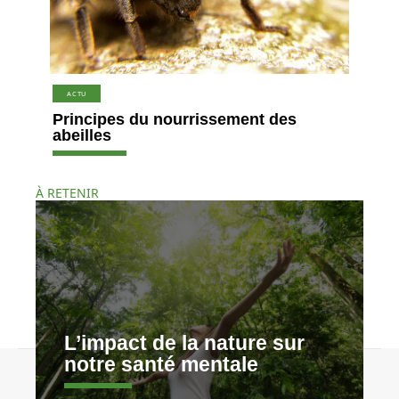
ACTU
Principes du nourrissement des
abeilles
À RETENIR
L’impact de la nature sur
notre santé mentale
Contact
Mentions légales
Sitemap