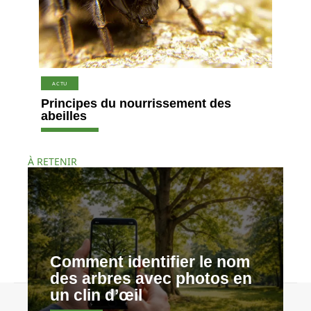
ACTU
Principes du nourrissement des
abeilles
À RETENIR
Comment identifier le nom
des arbres avec photos en
un clin d’œil
Contact
Mentions légales
Sitemap