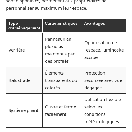
sont disponibles, permettant aux propriétaires de
personnaliser au maximum leur espace.
Type
Caractéristiques
Avantages
d’aménagement
Panneaux en
Optimisation de
plexiglas
Verrière
l’espace, luminosité
maintenus par
accrue
des profilés
Éléments
Protection
Balustrade
transparents ou
sécurisée avec vue
colorés
dégagée
Utilisation flexible
Ouvre et ferme
selon les
Système pliant
facilement
conditions
météorologiques