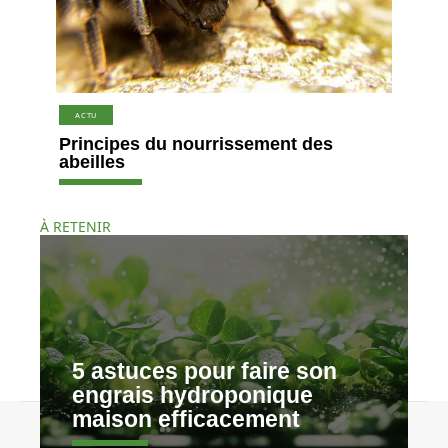
ACTU
Principes du nourrissement des
abeilles
À RETENIR
5 astuces pour faire son
engrais hydroponique
maison efficacement
Contact
Mentions légales
Sitemap