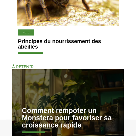
ACTU
Principes du nourrissement des
abeilles
À RETENIR
Comment rempoter un
Monstera pour favoriser sa
croissance rapide
Contact
Mentions légales
Sitemap