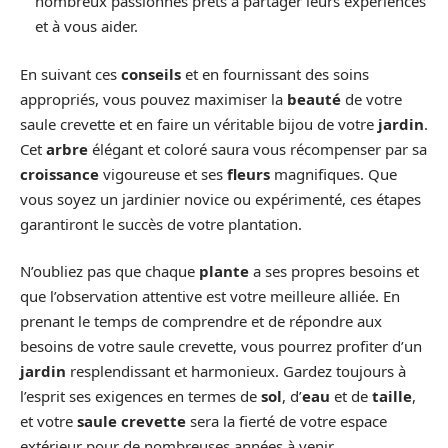
nombreux passionnés prêts à partager leurs expériences
et à vous aider.
En suivant ces
conseils
et en fournissant des soins
appropriés, vous pouvez maximiser la
beauté
de votre
saule crevette et en faire un véritable bijou de votre
jardin
.
Cet
arbre
élégant et coloré saura vous récompenser par sa
croissance
vigoureuse et ses
fleurs
magnifiques. Que
vous soyez un jardinier novice ou expérimenté, ces étapes
garantiront le succès de votre plantation.
N’oubliez pas que chaque
plante
a ses propres besoins et
que l’observation attentive est votre meilleure alliée. En
prenant le temps de comprendre et de répondre aux
besoins de votre saule crevette, vous pourrez profiter d’un
jardin
resplendissant et harmonieux. Gardez toujours à
l’esprit ses exigences en termes de
sol
, d’
eau
et de
taille
,
et votre
saule crevette
sera la fierté de votre espace
extérieur pour de nombreuses années à venir.