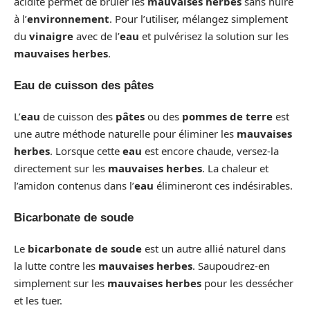
acidité permet de brûler les
mauvaises herbes
sans nuire
à l’
environnement
. Pour l’utiliser, mélangez simplement
du
vinaigre
avec de l’
eau
et pulvérisez la solution sur les
mauvaises herbes
.
Eau de cuisson des pâtes
L’
eau
de cuisson des
pâtes
ou des
pommes de terre
est
une autre méthode naturelle pour éliminer les
mauvaises
herbes
. Lorsque cette
eau
est encore chaude, versez-la
directement sur les
mauvaises herbes
. La chaleur et
l’amidon contenus dans l’
eau
élimineront ces indésirables.
Bicarbonate de soude
Le
bicarbonate de soude
est un autre allié naturel dans
la lutte contre les
mauvaises herbes
. Saupoudrez-en
simplement sur les
mauvaises herbes
pour les dessécher
et les tuer.