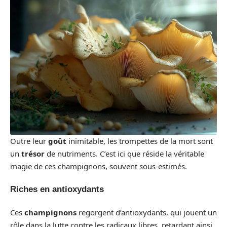
Outre leur
goût
inimitable, les trompettes de la mort sont
un
trésor
de nutriments. C’est ici que réside la véritable
magie de ces champignons, souvent sous-estimés.
Riches en antioxydants
Ces
champignons
regorgent d’antioxydants, qui jouent un
rôle dans la lutte contre les radicaux libres, retardant ainsi