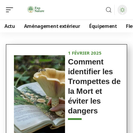
Actu
Aménagement extérieur
Équipement
Fle
1 FÉVRIER 2025
Comment identifier
Comment
les Trompettes de la Mort et
identifier les
éviter les dangers
Trompettes de
la Mort et
éviter les
dangers